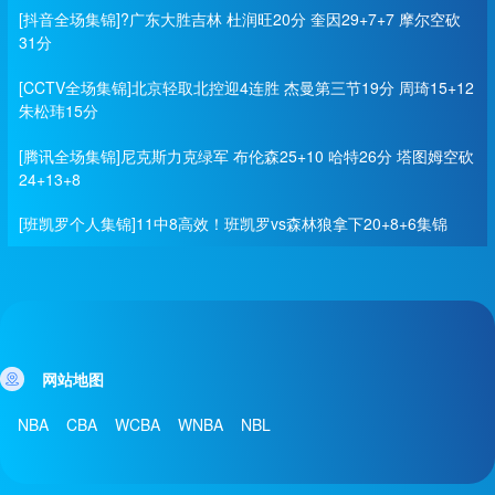
[抖音全场集锦]?广东大胜吉林 杜润旺20分 奎因29+7+7 摩尔空砍
31分
[CCTV全场集锦]北京轻取北控迎4连胜 杰曼第三节19分 周琦15+12
朱松玮15分
[腾讯全场集锦]尼克斯力克绿军 布伦森25+10 哈特26分 塔图姆空砍
24+13+8
[班凯罗个人集锦]11中8高效！班凯罗vs森林狼拿下20+8+6集锦
网站地图
NBA
CBA
WCBA
WNBA
NBL