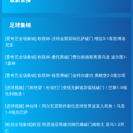
足球集锦
[爱奇艺全场集锦] 欧联杯-沃特金斯双响孔萨破门 维拉3-1客胜博洛
尼亚
[爱奇艺全场集锦] 欧联杯-桑托斯破门费尔南德斯离谱乌龙 波尔图1-
1森林
[爱奇艺全场集锦] 欧联杯-格里弗破门金特尔建功 弗赖堡3-0塞尔塔
[进球视频] 门将绝望！杜埃打门变线无解诡异弧线破门！巴黎1-0领
先利物浦！
[进球视频] 神仙球！阿尔瓦雷斯炸裂任意球世界波直入死角！马竞
1-0领先巴萨
[欧冠全场集锦]欧冠-凯恩迪亚斯建功姆巴佩破门难救主 皇马1-2拜
仁