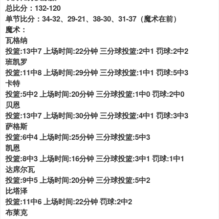
总比分：132-120
单节比分：34-32、29-21、38-30、31-37（魔术在前）
魔术：
瓦格纳
投篮:13中7 上场时间:22分钟 三分球投篮:2中1 罚球:2中2
班凯罗
投篮:11中8 上场时间:29分钟 三分球投篮:1中1 罚球:5中3
卡特
投篮:5中2 上场时间:20分钟 三分球投篮:1中0 罚球:2中0
贝恩
投篮:13中7 上场时间:30分钟 三分球投篮:4中1 罚球:3中3
萨格斯
投篮:6中4 上场时间:25分钟 三分球投篮:5中3
凯恩
投篮:8中3 上场时间:16分钟 三分球投篮:3中1 罚球:1中1
达席尔瓦
投篮:9中5 上场时间:20分钟 三分球投篮:5中2
比塔泽
投篮:11中6 上场时间:22分钟 罚球:2中2
布莱克