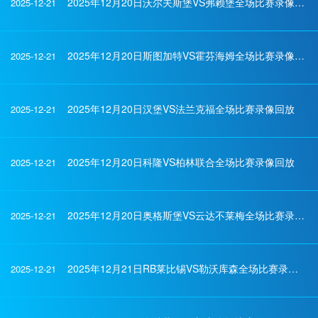
2025年12月20日沃尔夫斯堡VS弗赖堡全场比赛录像回放
2025-12-21
2025年12月20日斯图加特VS霍芬海姆全场比赛录像回放
2025-12-21
2025年12月20日汉堡VS法兰克福全场比赛录像回放
2025-12-21
2025年12月20日科隆VS柏林联合全场比赛录像回放
2025-12-21
2025年12月20日奥格斯堡VS云达不莱梅全场比赛录像回放
2025-12-21
2025年12月21日RB莱比锡VS勒沃库森全场比赛录像回放
2025-12-21