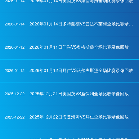
2026年01月14日美因茨VS海登海姆全场比赛录像回放
2026-01-14
2026年01月14日多特蒙德VS云达不莱梅全场比赛录像回放
2026-01-14
2026年01月11日门兴VS奥格斯堡全场比赛录像回放
2026-01-12
2026年01月12日拜仁VS沃尔夫斯堡全场比赛录像回放
2026-01-12
2025年12月21日美因茨VS圣保利全场比赛录像回放
2025-12-22
2025年12月22日海登海姆VS拜仁全场比赛录像回放
2025-12-22