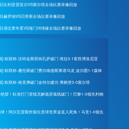
月27日比利亚雷亚尔VS塞尔塔全场比赛录像回放
月22日赫罗纳VS贝蒂斯全场比赛录像回放
月19日湖北青年星VS海门珂缔缘全场比赛录像回放
锦] 欧联杯-沃特金斯双响孔萨破门 维拉3-1客胜博洛尼亚
锦] 欧联杯-桑托斯破门费尔南德斯离谱乌龙 波尔图1-1森林
锦] 欧联杯-格里弗破门金特尔建功 弗赖堡3-0塞尔塔
门将绝望！杜埃打门变线无解诡异弧线破门！巴黎1-0领先利物
神仙球！阿尔瓦雷斯炸裂任意球世界波直入死角！马竞1-0领先