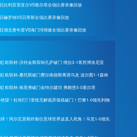
月27日比利亚雷亚尔VS塞尔塔全场比赛录像回放
月22日赫罗纳VS贝蒂斯全场比赛录像回放
月19日湖北青年星VS海门珂缔缘全场比赛录像回放
锦] 欧联杯-沃特金斯双响孔萨破门 维拉3-1客胜博洛尼亚
锦] 欧联杯-桑托斯破门费尔南德斯离谱乌龙 波尔图1-1森林
锦] 欧联杯-格里弗破门金特尔建功 弗赖堡3-0塞尔塔
门将绝望！杜埃打门变线无解诡异弧线破门！巴黎1-0领先利物
神仙球！阿尔瓦雷斯炸裂任意球世界波直入死角！马竞1-0领先