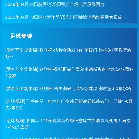
2026年04月22日赫罗纳VS贝蒂斯全场比赛录像回放
2026年04月19日湖北青年星VS海门珂缔缘全场比赛录像回放
足球集锦
[爱奇艺全场集锦] 欧联杯-沃特金斯双响孔萨破门 维拉3-1客胜博洛
尼亚
[爱奇艺全场集锦] 欧联杯-桑托斯破门费尔南德斯离谱乌龙 波尔图1-
1森林
[爱奇艺全场集锦] 欧联杯-格里弗破门金特尔建功 弗赖堡3-0塞尔塔
[进球视频] 门将绝望！杜埃打门变线无解诡异弧线破门！巴黎1-0领
先利物浦！
[进球视频] 神仙球！阿尔瓦雷斯炸裂任意球世界波直入死角！马竞
1-0领先巴萨