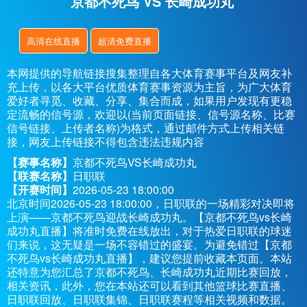
京都不死鸟 VS 长崎成功丸
高清在线直播
超清免费直播
本网提供的导航链接搜集整理自各大体育赛事平台及网友补
充上传，以各大平台优质体育赛事资源为主旨，为广大体育
爱好者寻觅、收藏、分享、集合而成，如果用户发现有更稳
定流畅的信号源，欢迎以(当前页面链接、信号源名称、比赛
信号链接、上传者名称)为格式，通过邮件方式上传相关链
接，网友上传链接不得包含违法违规内容
【赛事名称】
京都不死鸟VS长崎成功丸
【联赛名称】
日职联
【开赛时间】
2026-05-23 18:00:00
北京时间2026-05-23 18:00:00，日职联的一场精彩对决即将
上演——京都不死鸟迎战长崎成功丸。【京都不死鸟vs长崎
成功丸直播】将准时免费在线放出，对于热爱日职联的球迷
们来说，这无疑是一场不容错过的盛宴。为避免错过【京都
不死鸟vs长崎成功丸直播】，建议您提前收藏本页面。本站
还特意为您汇总了京都不死鸟、长崎成功丸近期比赛回放，
相关资讯，此外，您在本站还可以看到其他篮球比赛直播、
日职联回放、日职联集锦、日职联赛程等相关视频和数据。