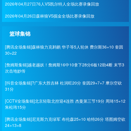
2026年04月27日76人VS凯尔特人全场比赛录像回放
2026年04月26日森林狼VS掘金全场比赛录像回放
篮球集锦
[腾讯全场集锦]森林狼力克鹈鹕 华子等5人轮休 费尔斯36+10 奎因
30+22
[詹姆斯集锦]越老越妖！詹姆斯16中10拿下28分6板12助4断 末节3
次击地妙传
[抖音全场集锦]?广东大胜吉林 杜润旺20分 奎因29+7+7 摩尔空砍
31分
[CCTV全场集锦]北京轻取北控迎4连胜 杰曼第三节19分 周琦15+12
朱松玮15分
[腾讯全场集锦]尼克斯力克绿军 布伦森25+10 哈特26分 塔图姆空砍
24+13+8