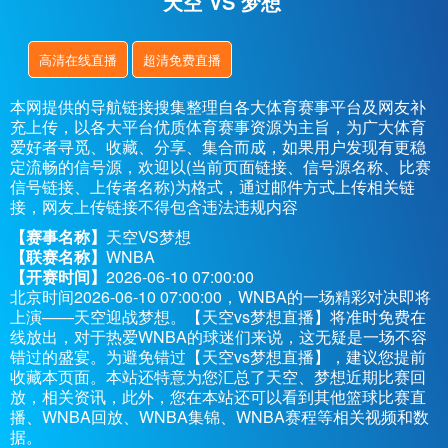
天空 VS 梦想
高清在线直播
超清免费直播
本网提供的导航链接搜集整理自各大体育赛事平台及网友补
充上传，以各大平台优质体育赛事资源为主旨，为广大体育
爱好者寻觅、收藏、分享、集合而成，如果用户发现有更稳
定流畅的信号源，欢迎以(当前页面链接、信号源名称、比赛
信号链接、上传者名称)为格式，通过邮件方式上传相关链
接，网友上传链接不得包含违法违规内容
【赛事名称】
天空VS梦想
【联赛名称】
WNBA
【开赛时间】
2026-06-10 07:00:00
北京时间2026-06-10 07:00:00，WNBA的一场精彩对决即将
上演——天空迎战梦想。【天空vs梦想直播】将准时免费在
线放出，对于热爱WNBA的球迷们来说，这无疑是一场不容
错过的盛宴。为避免错过【天空vs梦想直播】，建议您提前
收藏本页面。本站还特意为您汇总了天空、梦想近期比赛回
放，相关资讯，此外，您在本站还可以看到其他篮球比赛直
播、WNBA回放、WNBA集锦、WNBA赛程等相关视频和数
据。